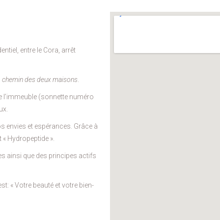
ntiel, entre le Cora, arrêt
, chemin des deux maisons
.
 de l’immeuble (sonnette numéro
ux.
os envies et espérances. Grâce à
t « Hydropeptide ».
s ainsi que des principes actifs
st: « Votre beauté et votre bien-