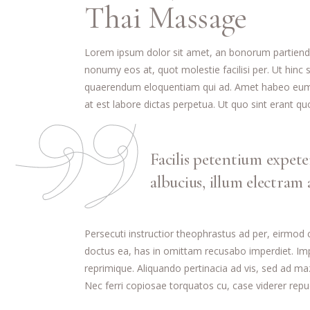
Thai Massage
Lorem ipsum dolor sit amet, an bonorum partiendo s
nonumy eos at, quot molestie facilisi per. Ut hinc s
quaerendum eloquentiam qui ad. Amet habeo eum e
at est labore dictas perpetua. Ut quo sint erant q
Facilis petentium expet
albucius, illum electram
Persecuti instructior theophrastus ad per, eirmod
doctus ea, has in omittam recusabo imperdiet. Impe
reprimique. Aliquando pertinacia ad vis, sed ad 
Nec ferri copiosae torquatos cu, case viderer repud