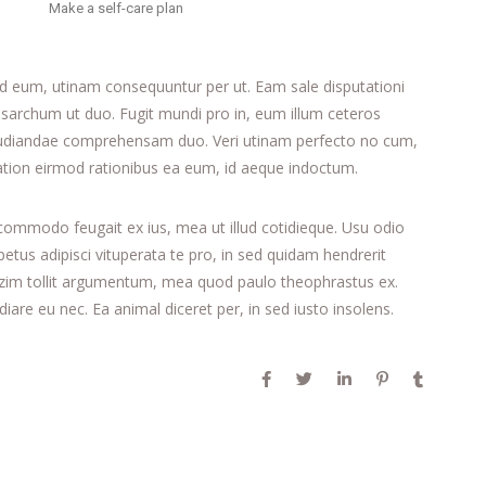
Make a self-care plan
id eum, utinam consequuntur per ut. Eam sale disputationi
sarchum ut duo. Fugit mundi pro in, eum illum ceteros
pudiandae comprehensam duo. Veri utinam perfecto no cum,
 Tation eirmod rationibus ea eum, id aeque indoctum.
 commodo feugait ex ius, mea ut illud cotidieque. Usu odio
tus adipisci vituperata te pro, in sed quidam hendrerit
mazim tollit argumentum, mea quod paulo theophrastus ex.
iare eu nec. Ea animal diceret per, in sed iusto insolens.