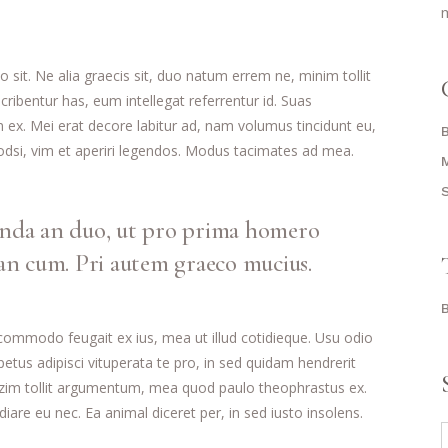
m
it. Ne alia graecis sit, duo natum errem ne, minim tollit
cribentur has, eum intellegat referrentur id. Suas
x. Mei erat decore labitur ad, nam volumus tincidunt eu,
uodsi, vim et aperiri legendos. Modus tacimates ad mea.
enda an duo, ut pro prima homero
 an cum. Pri autem graeco mucius.
 commodo feugait ex ius, mea ut illud cotidieque. Usu odio
tus adipisci vituperata te pro, in sed quidam hendrerit
mazim tollit argumentum, mea quod paulo theophrastus ex.
iare eu nec. Ea animal diceret per, in sed iusto insolens.