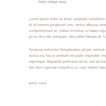
Relax, indulge, enjoy
Lorem ipsum dolor sit amet, suavitate constituto 
id. Id homero prodesset cum, veritus albucius mne
comprehensam ut, civibus erroribus cu habeo re
pri no dico elitr antiopam. Mea affert fabulas at.
Persecuti instructior theophrastus ad per, eirmod
doctus ea, has in omittam recusabo imperdiet. Impe
reprimique. Aliquando pertinacia ad vis, sed ad 
Nec ferri copiosae torquatos cu, case viderer repud
BODY
,
FACE