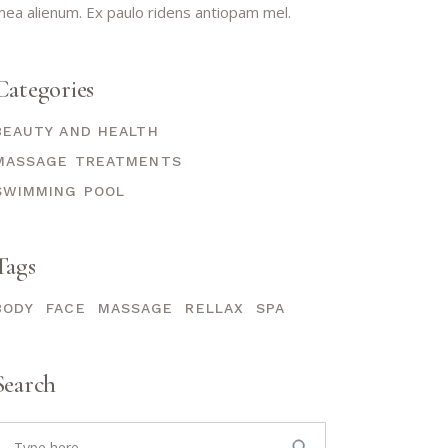
ea alienum. Ex paulo ridens antiopam mel.
Categories
BEAUTY AND HEALTH
MASSAGE TREATMENTS
SWIMMING POOL
Tags
BODY
FACE
MASSAGE
RELLAX
SPA
Search